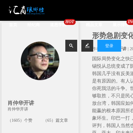
HOT
IN
首页
经纪商
道恩学院
精品文章
展示排行
形势急剧变


登录
作者：
肖仲华开讲
| 
国际局势变化之快
锡悦从总统变成了
韩国几乎没有反美
是有原因的。有人
你死我活的斗争。
够取胜，不只是民
肖仲华开讲
放台湾，韩国应如
肖仲华开讲
能赢的根本原因所
象环生。印巴一打
（1605）个赞
（65）篇文章
评判，韩国人当然
亚、亚太、印太来