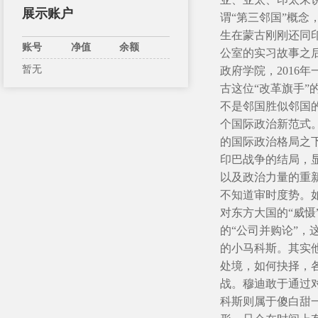
展示账户
谓“第三邻国”概
生在蒙古刚刚还同
账号
净值
余额
公室的实习故事之后
暂无
政府学院，2016
古这位“改革旗手
不是邻国胜似邻国
个国际政治新范式
的国际政治格局之
印巴战争的结局，
以及政治力量的重
不知道审时度势。
对东方大国的“威
的“公司并购论”
的小马科斯。其实
处境，如何抉择，
战。穆迪敢于通过
科斯则属于傻白甜