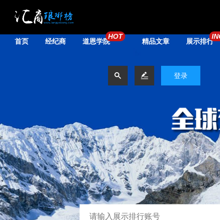
HOT
IN
首页
经纪商
道恩学院
精品文章
展示排行


登录