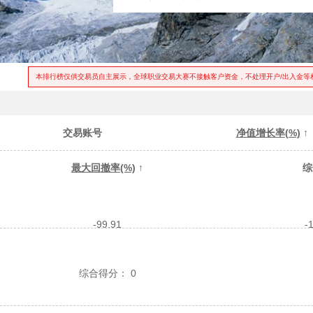
本排行榜仅供交易员自主展示，全球职业交易大赛不接触客户资金，不处理开户/出入金等
交易账号
净值增长率(%)
↑
最大回撤率(%)
↑
综
-99.91
-
综合得分：
0