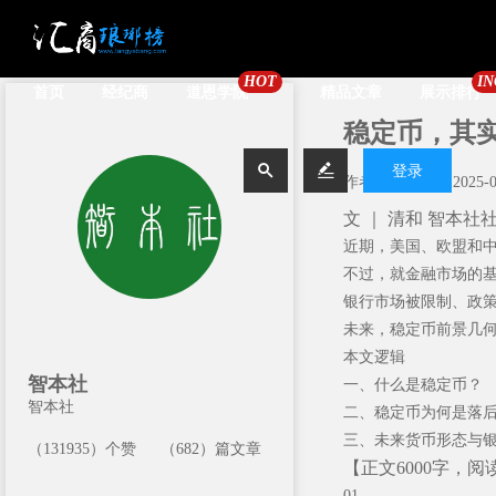
HOT
IN
首页
经纪商
道恩学院
精品文章
展示排行
稳定币，其


登录
作者：
智本社
| 2025-
文 ｜ 清和 智本社
近期，美国、欧盟和
不过，就金融市场的
银行市场被限制、政
未来，稳定币前景几
本文逻辑
智本社
一、什么是稳定币？
智本社
二、稳定币为何是落
三、未来货币形态与
（131935）个赞
（682）篇文章
【正文6000字，阅
01