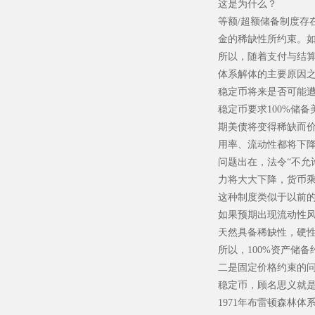
这是为什么？
等额/超额储备制度存
金的稀缺性所约束。
所以，随着支付与结
体系解体的主要原因之
稳定币将来是否可能遭
稳定币要求100%储
期美债将变得稀缺而
用率、流动性都将下
问题出在，法令“不允
力将大大下降，货币乘
这种制度类似于以前
如果预期出现流动性
天然具备稀缺性，硬
所以，100%资产储
二是固定价格约束的
稳定币，顾名思义就是
1971年布雷顿森林