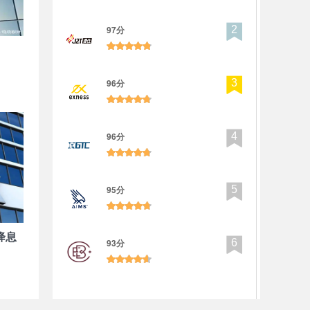

97分
2

96分
3

96分
4

95分
5
降息

93分
6