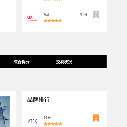

Axi
91分
7
综合得分
交易状况
品牌排行

99分
1