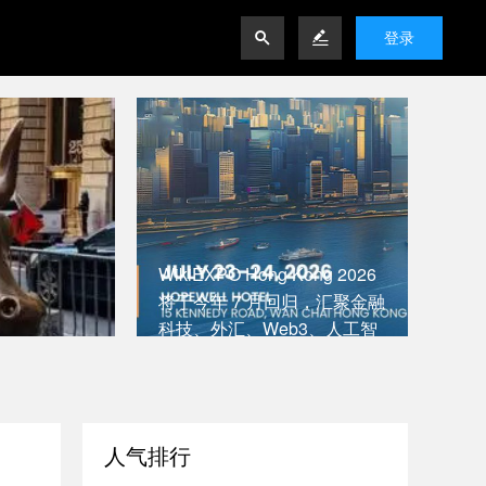


登录
WikiEXPO Hong Kong 2026
将于今年 7 月回归，汇聚金融
科技、外汇、Web3、人工智
能、传统金融及数字资产领域
的 10,000 多位全球领军人
物。
人气排行