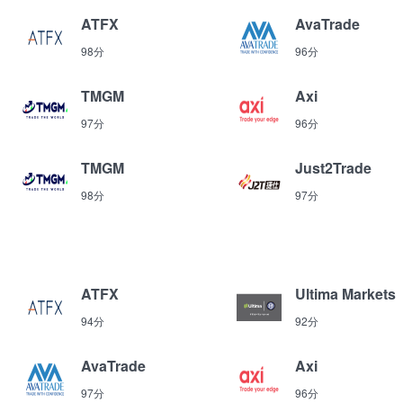
ATFX
AvaTrade
98分
96分
TMGM
Axi
97分
96分
TMGM
Just2Trade
98分
97分
ATFX
Ultima Markets
94分
92分
AvaTrade
Axi
97分
96分