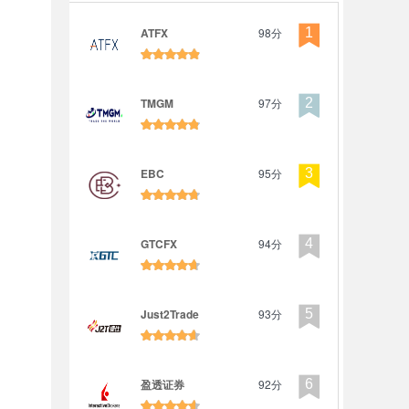

ATFX
98分
1

TMGM
97分
2

EBC
95分
3

GTCFX
94分
4

Just2Trade
93分
5

盈透证券
92分
6